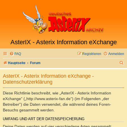
AsterIX - Asterix Information eXchange
FAQ
Registrieren
Anmelden
S
Hauptseite
Forum
u
AsterIX - Asterix Information eXchange -
c
Datenschutzerklärung
h
e
Diese Richtlinie beschreibt, wie „AsterIX - Asterix Information
eXchange“ („http://www.asterix-fan.de“) (im Folgenden „der
Betreiber“) die Daten verwendet, die während deines Foren-
Besuchs gesammelt werden.
UMFANG UND ART DER DATENSPEICHERUNG
Deine Daten werden auf vier verschiedene Arten gesammelt: